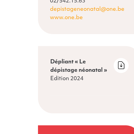
02/542.15.63
depistageneonatal@one.be
www.one.be
Dépliant « Le
 »
dépistage néonatal »
Edition 2024