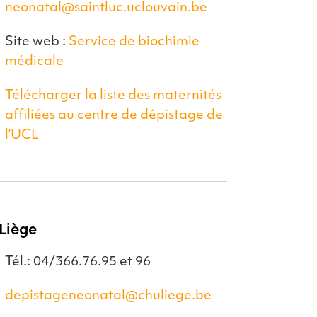
neonatal@saintluc.uclouvain.be
Site web :
Service de biochimie
médicale
Télécharger la liste des maternités
affiliées au centre de dépistage de
l’UCL
iant « Le
stage néonatal »
ion 2024
 Liège
Tél.: 04/366.76.95 et 96
depistageneonatal@chuliege.be