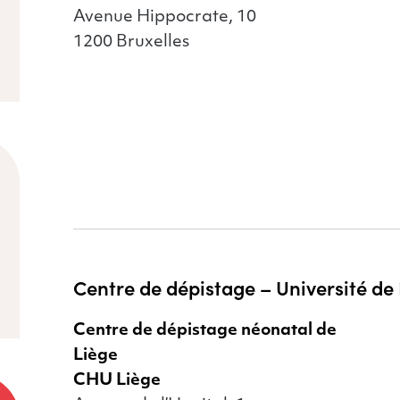
Avenue Hippocrate, 10
1200 Bruxelles
Dépliant « Le
Dépl
dépistage néonatal »
dépi
Edition 2024
Edit
Centre de dépistage – Université de
Centre de dépistage néonatal de
Liège
CHU Liège